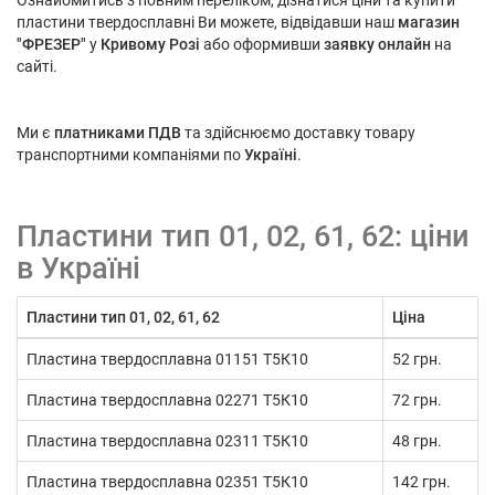
Ознайомитись з повним переліком, дізнатися ціни та купити
пластини твердосплавні Ви можете, відвідавши наш
магазин
"ФРЕЗЕР"
у
Кривому Розі
або оформивши
заявку онлайн
на
сайті.
Ми є
платниками ПДВ
та здійснюємо доставку товару
транспортними компаніями по
Україні
.
Пластини тип 01, 02, 61, 62: ціни
в Україні
Пластини тип 01, 02, 61, 62
Ціна
Пластина твердосплавна 01151 Т5К10
52 грн.
Пластина твердосплавна 02271 Т5К10
72 грн.
Пластина твердосплавна 02311 Т5К10
48 грн.
Пластина твердосплавна 02351 Т5К10
142 грн.