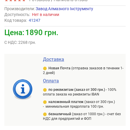
Производители
:
Завод Алмазного Інструменту
Доступность:
Нет в наличии
Код товара:
41247
Цена:
1890 грн.
С НДС: 2268 грн.
Доставка
⬤
Новая Почта
(отправка заказов в течении 1-
2 дней)
Оплата
⬤
п
о реквизитам (заказ от 300 грн.)
-
100%
оплата заказа на реквизиты IBAN
⬤
наложенный платеж
(заказ от 300 грн.)
-
минимальная предоплата 100 грн.
⬤
безналичный
(заказ от 1000 грн.) -
счет без
НДС для предприятий и ФОП