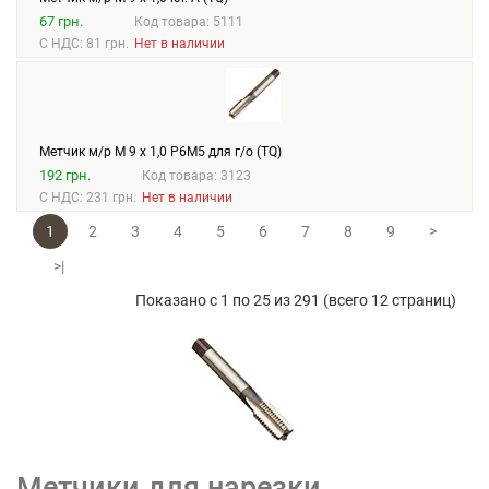
67 грн.
Код товара: 5111
С НДС: 81 грн.
Нет в наличии
Метчик м/р М 9 х 1,0 Р6М5 для г/о (TQ)
192 грн.
Код товара: 3123
С НДС: 231 грн.
Нет в наличии
1
2
3
4
5
6
7
8
9
>
>|
Показано с 1 по 25 из 291 (всего 12 страниц)
Метчики для нарезки