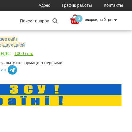
Адрес
График работы
Контакты
0
товаров, на 0 грн.
рез сайт
о-двух дней
з НДС -
1000 грн.
актуальну информацию первыми
зин