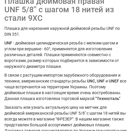
Плашка дюймовая правая
UNF 5/8'' с шагом 18 нитей из
стали 9ХС
Плашка для нарезания наружной дюймовой резьбы UNF по
DIN 351.
UNF
- дюймовая цилиндрическая резьба с мелким шагом и
углом при вершине - 60°, применяется для изготовления
различных деталей. Плашки применяются совместно с
воротками, размер которых подбирается в зависимости от
наружного диаметра плашки.
В связи с растущим импортом зарубежного оборудования и
техники, американские стандарты резьбы
UNC,
UNF
и
UNEF
все
чаще встречаются на территории Украины. Поэтому
дюймовые плашки в настоящее время очень востребованы.
Данная плашка изготовлена торговой маркой
"Техносталь"
Заказать или узнать актуальную цену на метчик для
дюймовой американской резьбы UNF 5/8'' с шагом 18 нитей вы
всегда можете в магазине "ФРЕЗЕР". В нашем магазине также
представлен большой ассортимент дюймовых плашек.
Доставка товаров осуществляется по Украине транспортными