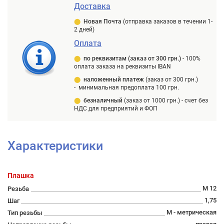
Доставка
⬤
Новая Почта
(отправка заказов в течении 1-
2 дней)
Оплата
⬤
п
о реквизитам (заказ от 300 грн.)
-
100%
оплата заказа на реквизиты IBAN
⬤
наложенный платеж
(заказ от 300 грн.)
-
минимальная предоплата 100 грн.
⬤
безналичный
(заказ от 1000 грн.) -
счет без
НДС для предприятий и ФОП
Характеристики
Плашка
М 12
Резьба
1,75
Шаг
М - метрическая
Тип резьбы