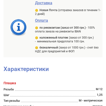
Доставка
⬤
Новая Почта
(отправка заказов в течении 1-
2 дней)
Оплата
⬤
п
о реквизитам (заказ от 300 грн.)
-
100%
оплата заказа на реквизиты IBAN
⬤
наложенный платеж
(заказ от 300 грн.)
-
минимальная предоплата 100 грн.
⬤
безналичный
(заказ от 1000 грн.) -
счет без
НДС для предприятий и ФОП
Характеристики
Плашка
М 12
Резьба
1,25
Шаг
М - метрическая
Тип резьбы