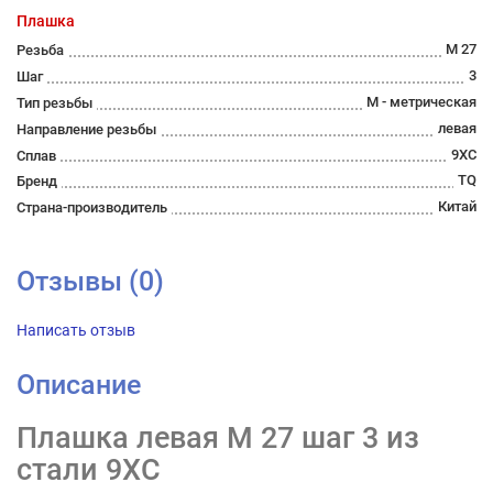
Плашка
М 27
Резьба
3
Шаг
М - метрическая
Тип резьбы
левая
Направление резьбы
9ХС
Сплав
TQ
Бренд
Китай
Страна-производитель
Отзывы (0)
Написать отзыв
Описание
Плашка левая М 27 шаг 3 из
стали 9ХС