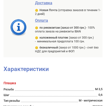
Доставка
⬤
Новая Почта
(отправка заказов в течении 1-
2 дней)
Оплата
⬤
п
о реквизитам (заказ от 300 грн.)
-
100%
оплата заказа на реквизиты IBAN
⬤
наложенный платеж
(заказ от 300 грн.)
-
минимальная предоплата 100 грн.
⬤
безналичный
(заказ от 1000 грн.) -
счет без
НДС для предприятий и ФОП
Характеристики
Плашка
М 3,5
Резьба
0,6
Шаг
М - метрическая
Тип резьбы