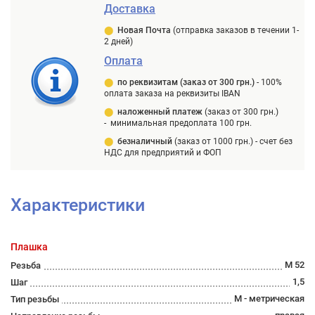
Доставка
⬤
Новая Почта
(отправка заказов в течении 1-
2 дней)
Оплата
⬤
п
о реквизитам (заказ от 300 грн.)
-
100%
оплата заказа на реквизиты IBAN
⬤
наложенный платеж
(заказ от 300 грн.)
-
минимальная предоплата 100 грн.
⬤
безналичный
(заказ от 1000 грн.) -
счет без
НДС для предприятий и ФОП
Характеристики
Плашка
М 52
Резьба
1,5
Шаг
М - метрическая
Тип резьбы