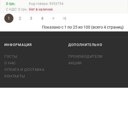
0 грн.
Код товара: 9353754
С НДС: 0 грн.
Нет в наличии
1
2
3
4
>
>|
Показано с 1 по 25 из 100 (всего 4 страниц)
ИНФОРМАЦИЯ
ДОПОЛНИТЕЛЬНО
ГОСТЫ
ПРОИЗВОДИТЕЛИ
О НАС
АКЦИИ
ОПЛАТА И ДОСТАВКА
КОНТАКТЫ