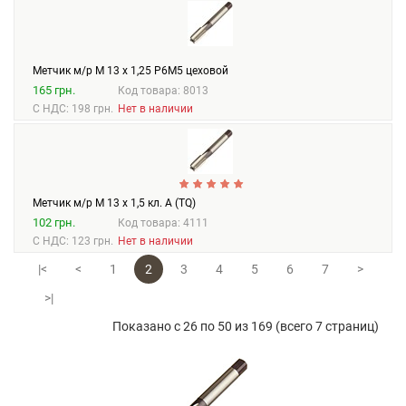
Метчик м/р М 13 х 1,25 Р6М5 цеховой
165 грн.
Код товара: 8013
С НДС: 198 грн.
Нет в наличии
Метчик м/р М 13 х 1,5 кл. А (TQ)
102 грн.
Код товара: 4111
С НДС: 123 грн.
Нет в наличии
|<
<
1
2
3
4
5
6
7
>
>|
Показано с 26 по 50 из 169 (всего 7 страниц)