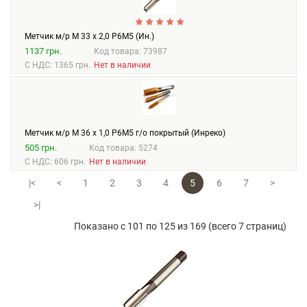
Метчик м/р М 33 х 2,0 Р6М5 (Ин.)
1137 грн.
Код товара: 73987
С НДС: 1365 грн.
Нет в наличии
Метчик м/р М 36 х 1,0 Р6М5 г/о покрытый (Инреко)
505 грн.
Код товара: 5274
С НДС: 606 грн.
Нет в наличии
|<
<
1
2
3
4
5
6
7
>
>|
Показано с 101 по 125 из 169 (всего 7 страниц)