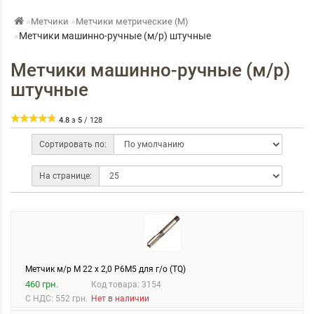
Метчики
Метчики метрические (М)
Метчики машинно-ручные (м/р) штучные
Метчики машинно-ручные (м/р)
штучные
4.8
з
5
/
128
Сортировать по:
На странице:
Метчик м/р М 22 х 2,0 Р6М5 для г/о (TQ)
460 грн.
Код товара: 3154
С НДС: 552 грн.
Нет в наличии